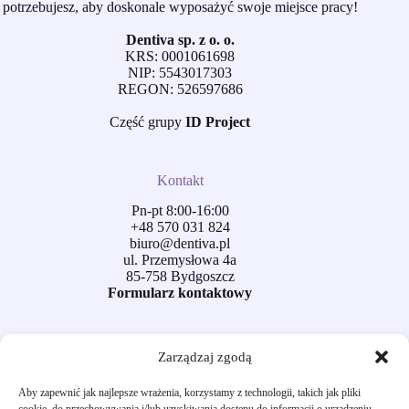
potrzebujesz, aby doskonale wyposażyć swoje miejsce pracy!
Dentiva sp. z o. o.
KRS: 0001061698
NIP: 5543017303
REGON: 526597686
Część grupy
ID Project
Kontakt
Pn-pt 8:00-16:00
+48 570 031 824
biuro@dentiva.pl
ul. Przemysłowa 4a
85-758 Bydgoszcz
Formularz kontaktowy
Obsługa klienta
Zarządzaj zgodą
Dostawa i płatności
Aby zapewnić jak najlepsze wrażenia, korzystamy z technologii, takich jak pliki