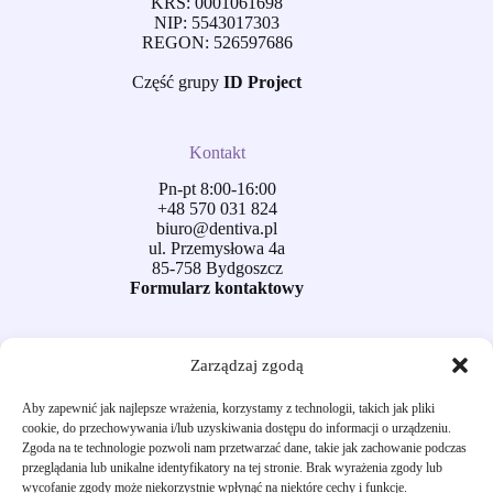
KRS: 0001061698
NIP: 5543017303
REGON: 526597686
Część grupy
ID Project
Kontakt
Pn-pt 8:00-16:00
+48 570 031 824
biuro@dentiva.pl
ul. Przemysłowa 4a
85-758 Bydgoszcz
Formularz kontaktowy
Obsługa klienta
Zarządzaj zgodą
Dostawa i płatności
Aby zapewnić jak najlepsze wrażenia, korzystamy z technologii, takich jak pliki
cookie, do przechowywania i/lub uzyskiwania dostępu do informacji o urządzeniu.
Zwroty / wymiana / reklamacje
Zgoda na te technologie pozwoli nam przetwarzać dane, takie jak zachowanie podczas
przeglądania lub unikalne identyfikatory na tej stronie. Brak wyrażenia zgody lub
Regulamin sklepu
wycofanie zgody może niekorzystnie wpłynąć na niektóre cechy i funkcje.