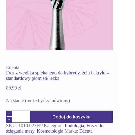
Edenta
Frez z węglika spiekanego do hybrydy, żelu i akrylu –
standardowy płomień/ łezka
89,99
zł
Na stanie (może być zamówiony)
ilość
Dodaj do koszyka
Frez
z
SKU:
1010.023HP
Kategorie:
Podologia
,
Frezy do
węglika
ściągania masy
,
Kosmetologia
Marka:
Edenta
spiekanego