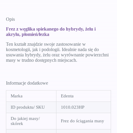
do
hybrydy,
żelu
i
Opis
akrylu
-
Frez z węglika spiekanego do hybrydy, żelu i
standardowy
akrylu, płomień/łezka
płomień/
łezka
Ten kształt znajdzie swoje zastosowanie w
kosmetologii, jak i podologii. Idealnie nada się do
usuwania hybrydy, żelu oraz wyrównanie powierzchni
masy w trudno dostępnych miejscach.
Informacje dodatkowe
Marka
Edenta
ID produktu/ SKU
1010.023HP
Do jakiej masy/
Frez do ściągania masy
skórek