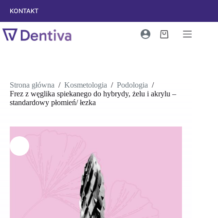
Przejdź
KONTAKT
do
treści
Koszyk
Strona główna
/
Kosmetologia
/
Podologia
/
Frez z węglika spiekanego do hybrydy, żelu i akrylu –
standardowy płomień/ łezka